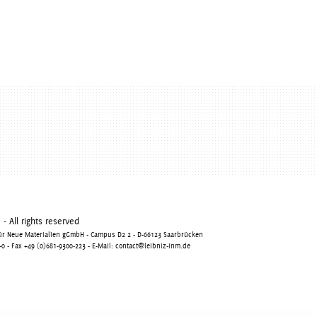
 All rights reserved
 für Neue Materialien gGmbH - Campus D2 2 - D-66123 Saarbrücken
0 - Fax +49 (0)681-9300-223 - E-Mail:
contact@leibniz-inm.de