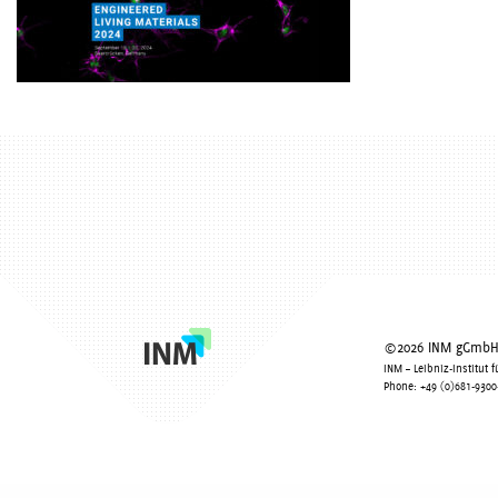
©2026 INM gGmbH -
INM – Leibniz-Institut
Phone: +49 (0)681-9300-