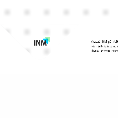
Startseite
Engineered Living Materials 2024
Bild5
©2026 INM gGmbH -
INM – Leibniz-Institut
Phone: +49 (0)681-9300-