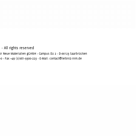
 All rights reserved
 für Neue Materialien gGmbH - Campus D2 2 - D-66123 Saarbrücken
0 - Fax +49 (0)681-9300-223 - E-Mail:
contact@leibniz-inm.de